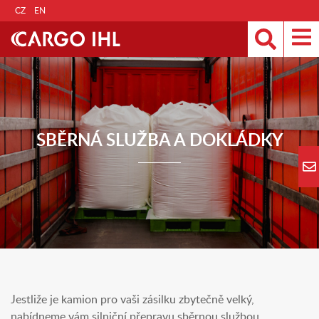
CZ
EN
SBĚRNÁ SLUŽBA A DOKLÁDKY
Jestliže je kamion pro vaši zásilku zbytečně velký,
nabídneme vám silniční přepravu sběrnou službou.