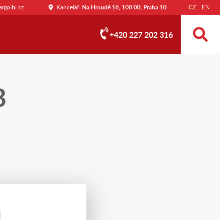
rgoihl.cz
Kancelář:
Na Hroudě 16, 100 00, Praha 10
CZ
EN
+420 227 202 316
B