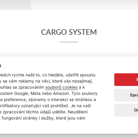
CARGO SYSTEM
s
kách rychle našli to, co hledáte, ušetřili spoustu
y se vám reklamy na věci, které vás nezajímají,
ouhlas se zpracováním
souborů cookies
a k
čnostem Google, Meta nebo Amazon. Tyto soubory
Spr
še preference, záznamy o interakci se stránkou a
ntifikátory označující váš prohlížeč. Je na vaší
O
e zpracování těchto údajů udělíte. Neudělení
+420 227 202 316
 fungování stránky i služby, které jsou vám