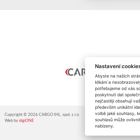
Nastavení cookie
Abyste na našich strán
klikání a nezobrazoval
potřebujeme od vás s
poskytnutí dat spole
nejčastěji obsahují va
především unikátní ide
volbě jaké souhlasy, k
Copyright © 2026 CARGO IHL, spol. s r.o.
info@cargoihl.cz
souhlasů může ovlivnit
Web by
digiONE
nabízeny.