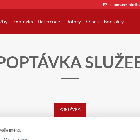
Informace:
info@ca
užby
Poptávka
Reference
Dotazy
O nás
Kontakty
POPTÁVKA SLUŽE
POPTÁVKA
*
Vaše jméno: